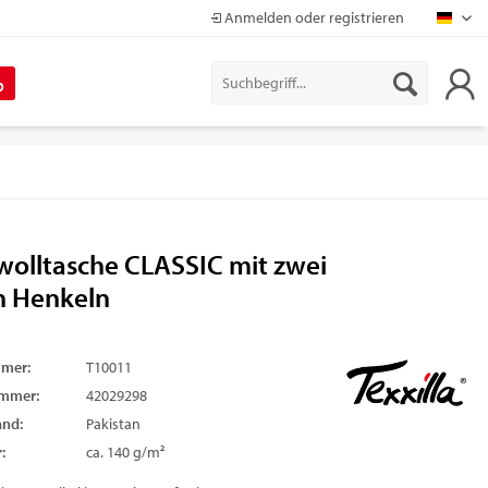
Anmelden oder registrieren
Mapr
%
olltasche CLASSIC mit zwei
n Henkeln
mmer:
T10011
ummer:
42029298
and:
Pakistan
:
ca. 140 g/m²