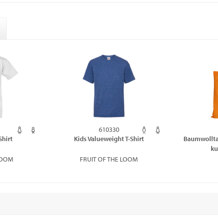
610330
Shirt
Kids Valueweight T-Shirt
Baumwollta
ku
LOOM
FRUIT OF THE LOOM