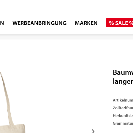
EN
WERBEANBRINGUNG
MARKEN
% SALE 
Baumw
lange
Artikelnu
Zolltarifn
Herkunftsl
Grammatur