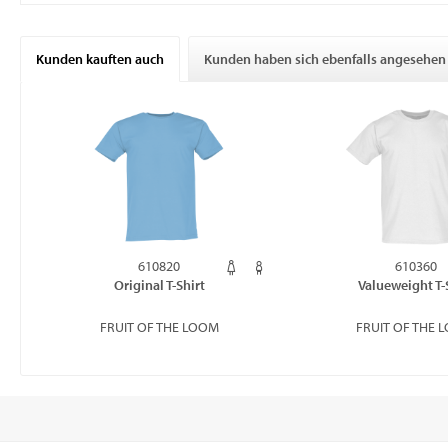
Kunden kauften auch
Kunden haben sich ebenfalls angesehen
610820
610360
Original T-Shirt
Valueweight T-
FRUIT OF THE LOOM
FRUIT OF THE 