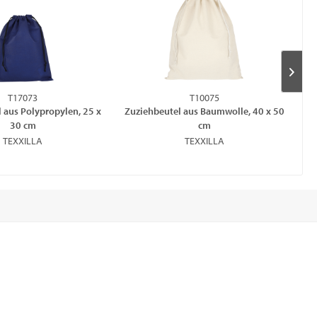
T17073
T10075
 aus Polypropylen, 25 x
Zuziehbeutel aus Baumwolle, 40 x 50
Zu
30 cm
cm
TEXXILLA
TEXXILLA