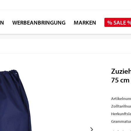
EN
WERBEANBRINGUNG
MARKEN
% SALE 
Zuzieh
75 cm
Artikelnu
Zolltarifn
Herkunftsl
Grammatur