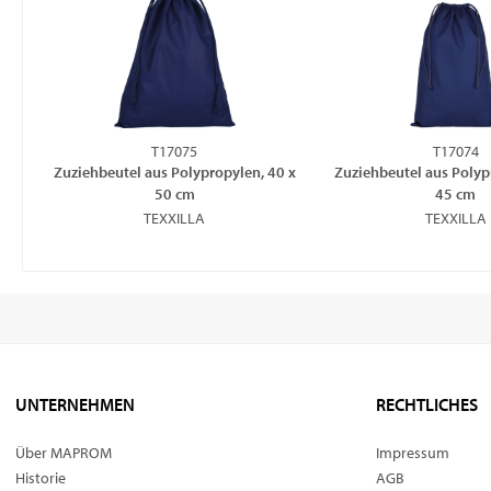
T17075
T17074
Zuziehbeutel aus Polypropylen, 40 x
Zuziehbeutel aus Polyp
50 cm
45 cm
TEXXILLA
TEXXILLA
UNTERNEHMEN
RECHTLICHES
Über MAPROM
Impressum
Historie
AGB