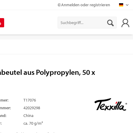
Anmelden oder registrieren
Mapr
%
beutel aus Polypropylen, 50 x
mmer:
T17076
ummer:
42029298
and:
China
:
ca. 70 g/m²