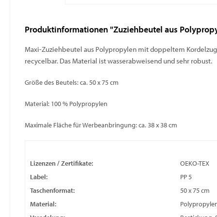
Produktinformationen "Zuziehbeutel aus Polypropy
Maxi-Zuziehbeutel
aus Polypropylen mit doppeltem Kordelzug
recycelbar. Das Material ist wasserabweisend und sehr robust.
Größe des Beutels: ca. 50 x 75 cm
Material: 100 % Polypropylen
Maximale Fläche für Werbeanbringung: ca. 38 x 38 cm
Lizenzen / Zertifikate:
OEKO-TEX
Label:
PP 5
Taschenformat:
50 x 75 cm
Material:
Polypropyle