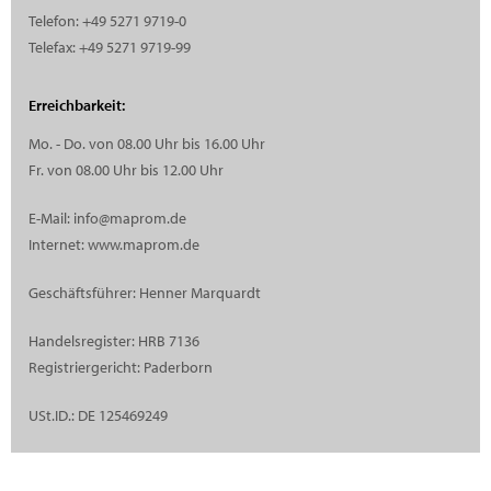
Telefon: +49 5271 9719-0
Telefax: +49 5271 9719-99
Erreichbarkeit:
Mo. - Do. von 08.00 Uhr bis 16.00 Uhr
Fr. von 08.00 Uhr bis 12.00 Uhr
E-Mail: info@maprom.de
Internet: www.maprom.de
Geschäftsführer: Henner Marquardt
Handelsregister: HRB 7136
Registriergericht: Paderborn
USt.ID.: DE 125469249