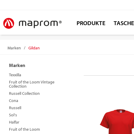
PRODUKTE
TASCH
Marken
/
Gildan
Marken
Texxilla
Fruit of the Loom Vintage
Collection
Russell Collection
Cona
Russell
Sol's
Halfar
Fruit of the Loom