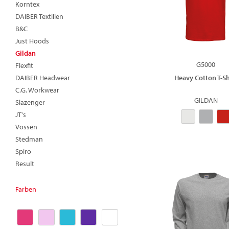
Korntex
DAIBER Textilien
B&C
Just Hoods
Gildan
G5000
Flexfit
DAIBER Headwear
Heavy Cotton T-Sh
C.G. Workwear
GILDAN
Slazenger
JT's
Vossen
Stedman
Spiro
Result
Farben