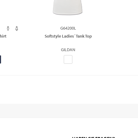
G64200L
hirt
Softstyle Ladies´ Tank Top
GILDAN