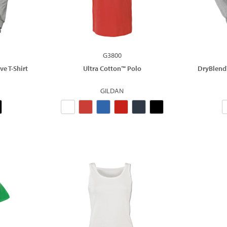
G3800
ve T-Shirt
Ultra Cotton™ Polo
DryBlend
GILDAN