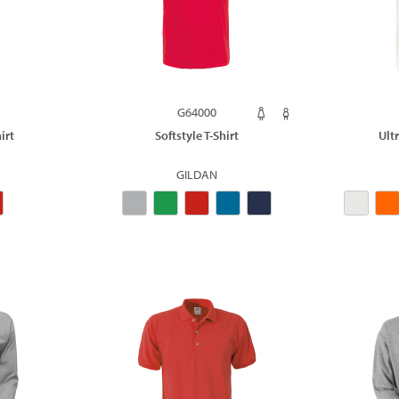
G64000
irt
Softstyle T-Shirt
Ult
GILDAN