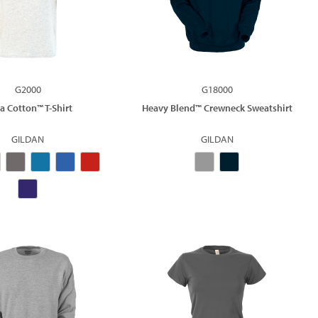
G2000
G18000
ra Cotton™ T-Shirt
Heavy Blend™ Crewneck Sweatshirt
GILDAN
GILDAN