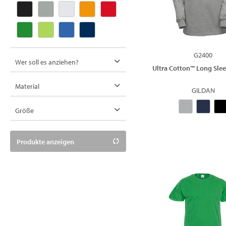
G2400
Wer soll es anziehen?
Ultra Cotton™ Long Slee
Damen
Material
GILDAN
Herren
Baumwolle
Größe
Kinder
Mischgewebe
Unisex
S
Produkte anzeigen
M
L
XL
2XL
3XL
5XL
XS