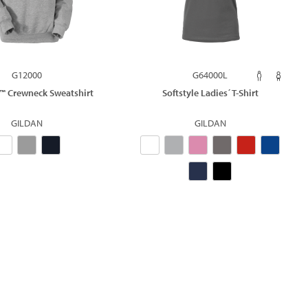
G12000
G64000L
™ Crewneck Sweatshirt
Softstyle Ladies´ T-Shirt
GILDAN
GILDAN