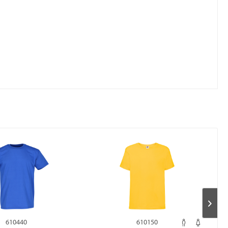
610440
610150