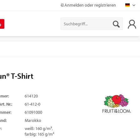
Anmelden oder registrieren
Mapr
%
n® T-Shirt
mmer:
614120
rt. Nr.:
61-412-0
ummer:
61091000
and:
Marokko
:
weiß: 160 g/m²,
farbig: 165 g/m²