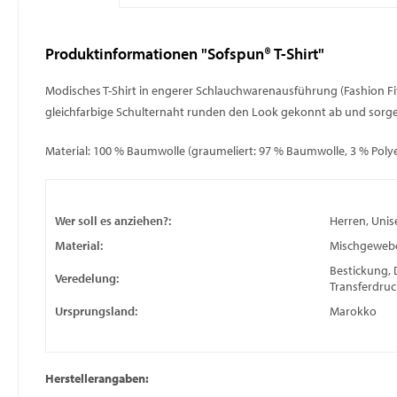
Produktinformationen "Sofspun® T-Shirt"
Modisches T-Shirt in engerer Schlauchwarenausführung (Fashion Fit
gleichfarbige Schulternaht runden den Look gekonnt ab und sorge
Material: 100 % Baumwolle (graumeliert: 97 % Baumwolle, 3 % Polye
Wer soll es anziehen?:
Herren, Unis
Material:
Mischgeweb
Bestickung, 
Veredelung:
Transferdruc
Ursprungsland:
Marokko
Herstellerangaben: