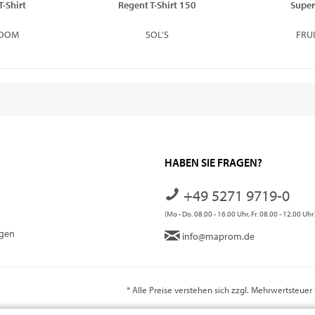
T-Shirt
Regent T-Shirt 150
Super
LOOM
SOL'S
FRU
HABEN SIE FRAGEN?
+49 5271 9719-0
(Mo - Do. 08.00 - 16.00 Uhr, Fr. 08.00 - 12.00 Uhr
ngen
info@maprom.de
* Alle Preise verstehen sich zzgl. Mehrwertsteue