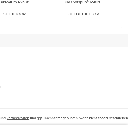
 Premium T-Shirt
Kids Sofspun® T-Shirt
IT OF THE LOOM
FRUIT OF THE LOOM
)
r und
Versandkosten
und ggf. Nachnahmegebühren, wenn nicht anders beschrieben