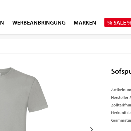
EN
WERBEANBRINGUNG
MARKEN
% SALE 
Sofspu
Artikelnu
Hersteller-A
Zolltarifn
Herkunftsl
Grammatur