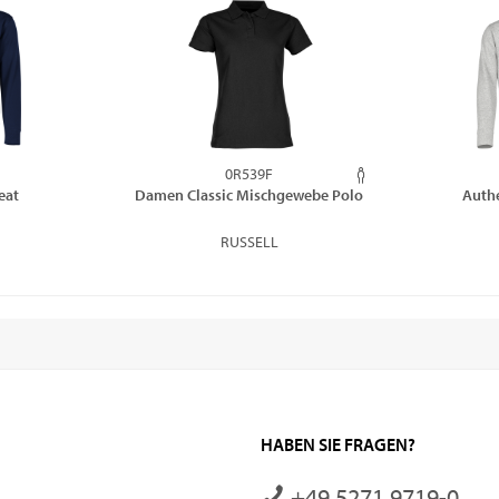
0R539F
eat
Damen Classic Mischgewebe Polo
Authe
RUSSELL
HABEN SIE FRAGEN?
+49 5271 9719-0