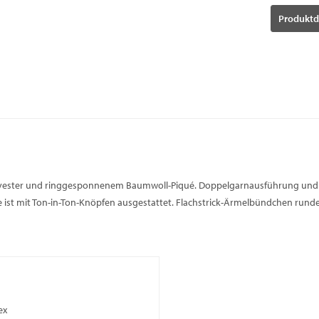
Produktd
Polyester und ringgesponnenem Baumwoll-Piqué. Doppelgarnausführung und 
 ist mit Ton-in-Ton-Knöpfen ausgestattet. Flachstrick-Ärmelbündchen runden
ex