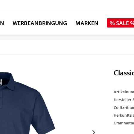
EN
WERBEANBRINGUNG
MARKEN
% SALE 
Class
Artikelnu
Hersteller-A
Zolltarifn
Herkunftsl
Grammatur