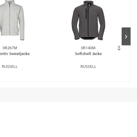
0R267M
0R140M
ntic Sweatjacke
Softshell Jacke
RUSSELL
RUSSELL