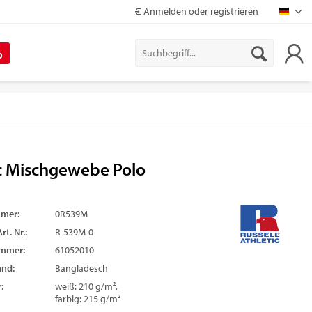
Anmelden oder registrieren
Mapr
%
ic Mischgewebe Polo
mmer:
0R539M
rt. Nr.:
R-539M-0
ummer:
61052010
and:
Bangladesch
:
weiß: 210 g/m²,
farbig: 215 g/m²