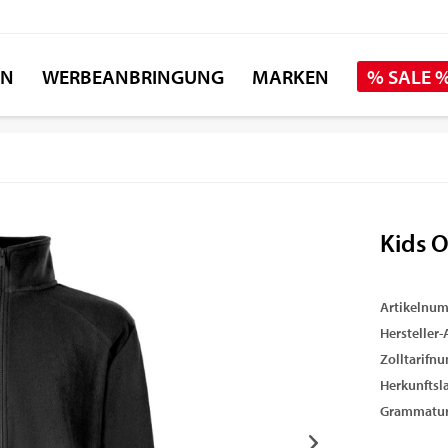
EN
WERBEANBRINGUNG
MARKEN
% SALE 
Kids O
Artikelnu
Hersteller-A
Zolltarifn
Herkunftsl
Grammatur