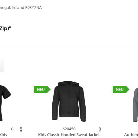
onegal, Ireland F93Y2NA
Zip)"
NEU
NEU
620450
 Kids
Kids Classic Hooded Sweat Jacket
Authen