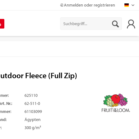
Anmelden oder registrieren
Mapr
%
utdoor Fleece (Full Zip)
mmer:
625110
rt. Nr.:
62-511-0
ummer:
61103099
and:
Ägypten
:
300 g/m²