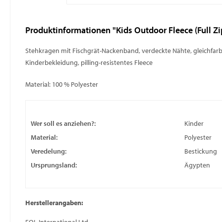
Produktinformationen "Kids Outdoor Fleece (Full Zi
Stehkragen mit Fischgrät-Nackenband, verdeckte Nähte, gleichfarb
Kinderbekleidung, pilling-resistentes Fleece
Material: 100 % Polyester
Wer soll es anziehen?:
Kinder
Material:
Polyester
Veredelung:
Bestickung
Ursprungsland:
Ägypten
Herstellerangaben: