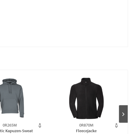
0R265M
0R870M
tic Kapuzen-Sweat
Fleecejacke