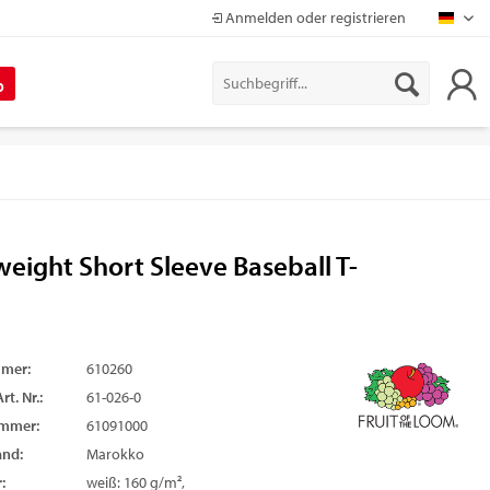
Anmelden oder registrieren
Mapr
%
eight Short Sleeve Baseball T-
mmer:
610260
rt. Nr.:
61-026-0
ummer:
61091000
and:
Marokko
:
weiß: 160 g/m²,