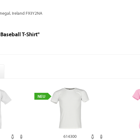
onegal, Ireland F93Y2NA
Baseball T-Shirt"
NEU
614300