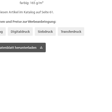
farbig: 165 g/m²
diesen Artikel im Katalog auf Seite 61.
nen und Preise zur Werbeanbringung:
ng
Digitaldruck
Siebdruck
Transferdruck
atenblatt herunterladen