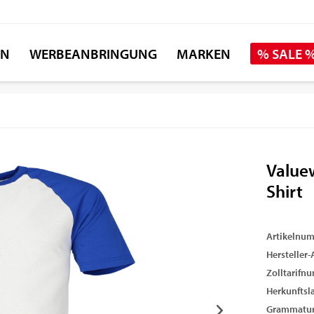
EN
WERBEANBRINGUNG
MARKEN
% SALE 
Valuew
Shirt
Artikelnu
Hersteller-A
Zolltarifn
Herkunftsl
Grammatur