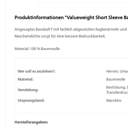
Produktinformationen "Valueweight Short Sleeve Bas
Angesagtes Baseball-T mit farblich abgesetzten Raglanärmeln un
Maschendichte sorgt für eine bessere Bedruckbarkeit.
Material: 100 % Baumwolle
Wer soll es anziehen?:
Herren, Unis
Material:
Baumwolle
Bestickung, 
Veredelung:
Transferdruc
Ursprungsland:
Marokko
Herstellerangaben: