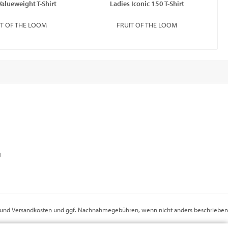
Valueweight T-Shirt
Ladies Iconic 150 T-Shirt
IT OF THE LOOM
FRUIT OF THE LOOM
)
r und
Versandkosten
und ggf. Nachnahmegebühren, wenn nicht anders beschrieben