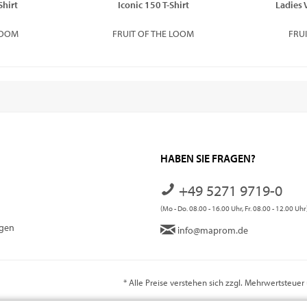
Shirt
Iconic 150 T-Shirt
Ladies 
LOOM
FRUIT OF THE LOOM
FRU
HABEN SIE FRAGEN?
+49 5271 9719-0
(Mo - Do. 08.00 - 16.00 Uhr, Fr. 08.00 - 12.00 Uhr
ngen
info@maprom.de
* Alle Preise verstehen sich zzgl. Mehrwertsteue