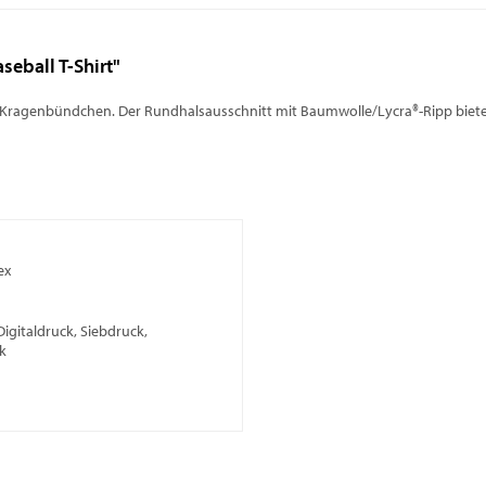
eball T-Shirt"
d Kragenbündchen. Der Rundhalsausschnitt mit Baumwolle/Lycra®-Ripp biet
ex
Digitaldruck, Siebdruck,
k