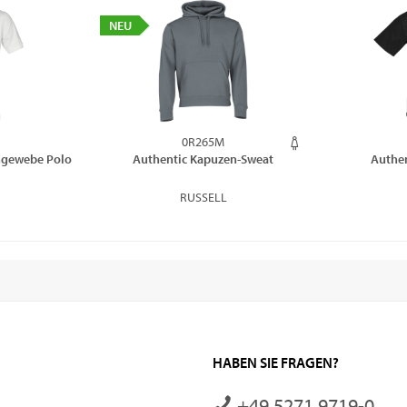
NEU
0R265M
chgewebe Polo
Authentic Kapuzen-Sweat
Authen
RUSSELL
HABEN SIE FRAGEN?
+49 5271 9719-0