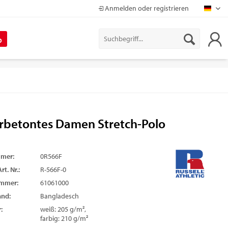
Anmelden oder registrieren
Mapr
%
rbetontes Damen Stretch-Polo
mmer:
0R566F
rt. Nr.:
R-566F-0
ummer:
61061000
and:
Bangladesch
:
weiß: 205 g/m²,
farbig: 210 g/m²