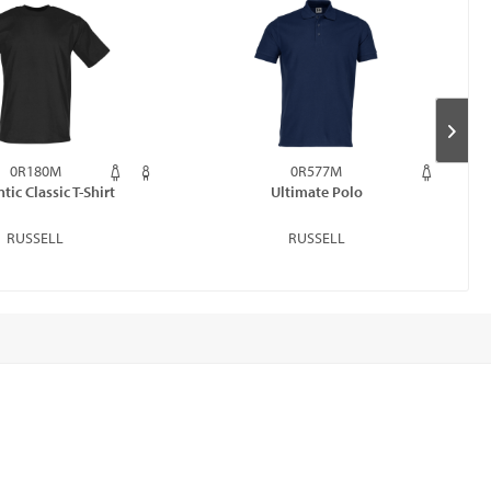
0R180M
0R577M
tic Classic T-Shirt
Ultimate Polo
RUSSELL
RUSSELL