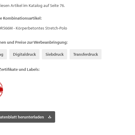
diesen Artikel im Katalog auf Seite 76.
e Kombinationsartikel:
0R566M - Körperbetontes Stretch-Polo
nen und Preise zur Werbeanbringung:
ng
Digitaldruck
Siebdruck
Transferdruck
Zertifikate und Labels:
atenblatt herunterladen