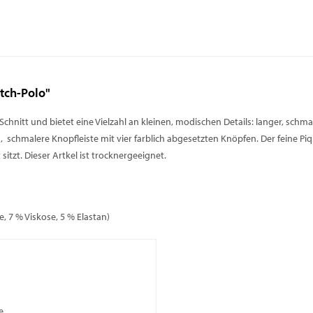
tch-Polo"
nitt und bietet eine Vielzahl an kleinen, modischen Details: langer, schmale
 schmalere Knopfleiste mit vier farblich abgesetzten Knöpfen. Der feine P
sitzt. Dieser Artkel ist trocknergeeignet.
, 7 % Viskose, 5 % Elastan)
e