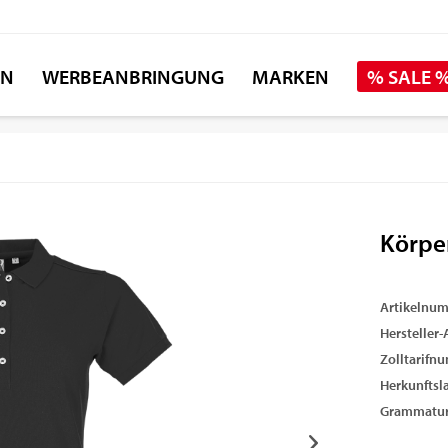
EN
WERBEANBRINGUNG
MARKEN
% SALE 
Körpe
Artikelnu
Hersteller-A
Zolltarifn
Herkunftsl
Grammatur