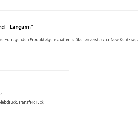
md – Langarm"
und hervorragenden Produkteigenschaften: stäbchenverstärkter New-Kentkra
e
Siebdruck, Transferdruck