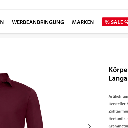
EN
WERBEANBRINGUNG
MARKEN
% SALE 
Körpe
Lang
Artikelnu
Hersteller-A
Zolltarifn
Herkunftsl
Grammatur