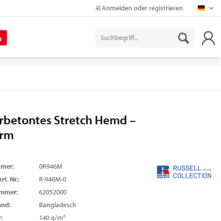
Anmelden oder registrieren
Mapr
%
rbetontes Stretch Hemd –
arm
mmer:
0R946M
rt. Nr.:
R-946M-0
ummer:
62052000
and:
Bangladesch
:
140 g/m²