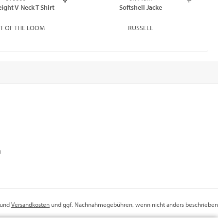
ight V-Neck T-Shirt
Softshell Jacke
IT OF THE LOOM
RUSSELL
)
r und
Versandkosten
und ggf. Nachnahmegebühren, wenn nicht anders beschrieben