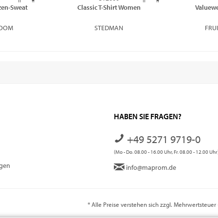
zen-Sweat
Classic T-Shirt Women
Valuewe
LOOM
STEDMAN
FRU
HABEN SIE FRAGEN?
+49 5271 9719-0
(Mo - Do. 08.00 - 16.00 Uhr, Fr. 08.00 - 12.00 Uhr
ngen
info@maprom.de
* Alle Preise verstehen sich zzgl. Mehrwertsteue