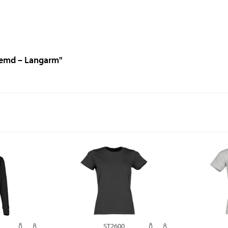
Hemd – Langarm"
ST2600