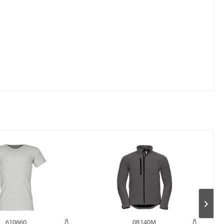
610660
0R140M