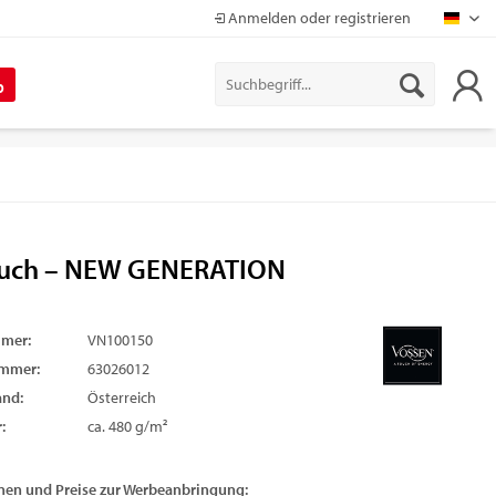
Anmelden oder registrieren
Mapr
%
uch – NEW GENERATION
mmer:
VN100150
ummer:
63026012
and:
Österreich
:
ca. 480 g/m²
nen und Preise zur Werbeanbringung: