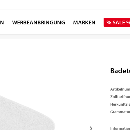
EN
WERBEANBRINGUNG
MARKEN
% SALE 
Badet
Artikelnu
Zolltarifn
Herkunftsl
Grammatur
Informatio