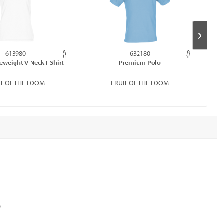
613980
632180
eweight V-Neck T-Shirt
Premium Polo
IT OF THE LOOM
FRUIT OF THE LOOM
)