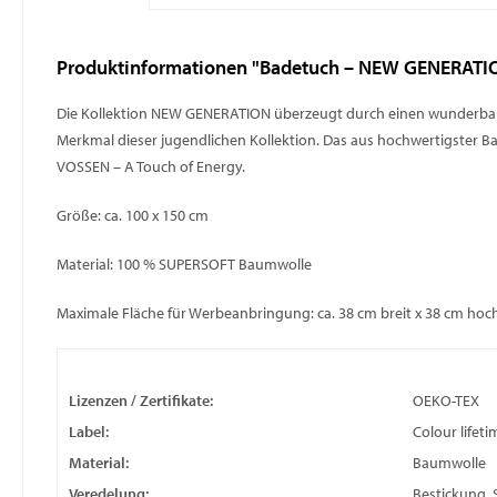
Produktinformationen "Badetuch – NEW GENERATI
Die Kollektion NEW GENERATION überzeugt durch einen wunderbaren 
Merkmal dieser jugendlichen Kollektion. Das aus hochwertigster B
VOSSEN – A Touch of Energy.
Größe: ca. 100 x 150 cm
Material: 100 % SUPERSOFT Baumwolle
Maximale Fläche für Werbeanbringung: ca. 38 cm breit x 38 cm hoc
Lizenzen / Zertifikate:
OEKO-TEX
Label:
Colour lifeti
Material:
Baumwolle
Veredelung:
Bestickung, 