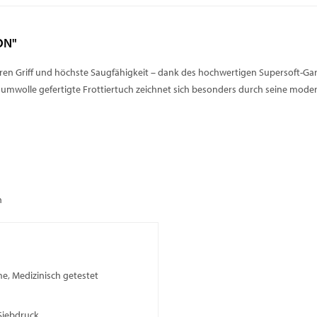
ON"
Griff und höchste Saugfähigkeit – dank des hochwertigen Supersoft-Garns. 
aumwolle gefertigte Frottiertuch zeichnet sich besonders durch seine mode
h
me, Medizinisch getestet
Siebdruck