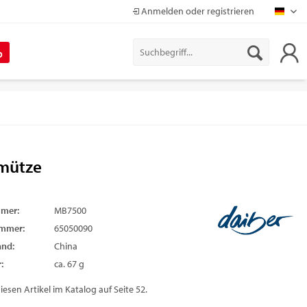
Anmelden oder registrieren
Mapr
%
kmütze
mmer:
MB7500
ummer:
65050090
and:
China
:
ca. 67 g
diesen Artikel im Katalog auf Seite 52.