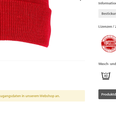
Informatio
Besticku
Lizenzen / 
Wasch- und
Produktd
en Zugangsdaten in unserem Webshop an.