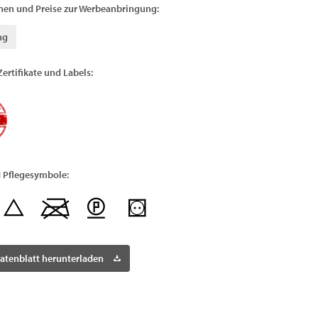
nen und Preise zur Werbeanbringung:
ng
Zertifikate und Labels:
 Pflegesymbole:
atenblatt herunterladen