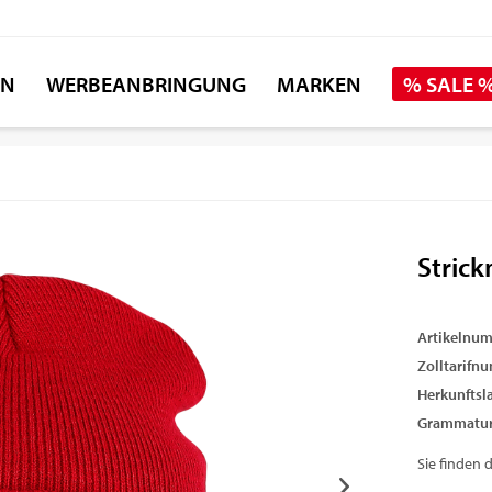
EN
WERBEANBRINGUNG
MARKEN
% SALE 
Stric
Artikelnu
Zolltarifn
Herkunftsl
Grammatur
Sie finden 