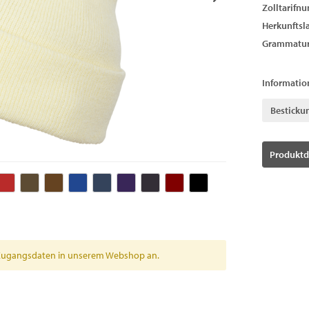
Zolltarifn
Herkunftsl
Grammatur
Informatio
Besticku
Produktd
en Zugangsdaten in unserem Webshop an.