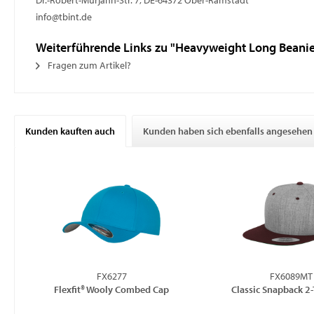
Dr.-Robert-Murjahn-Str. 7, DE-64372 Ober-Ramstadt
info@tbint.de
Weiterführende Links zu "Heavyweight Long Beani
Fragen zum Artikel?
Kunden kauften auch
Kunden haben sich ebenfalls angesehen
FX6277
FX6089MT
Flexfit® Wooly Combed Cap
Classic Snapback 2