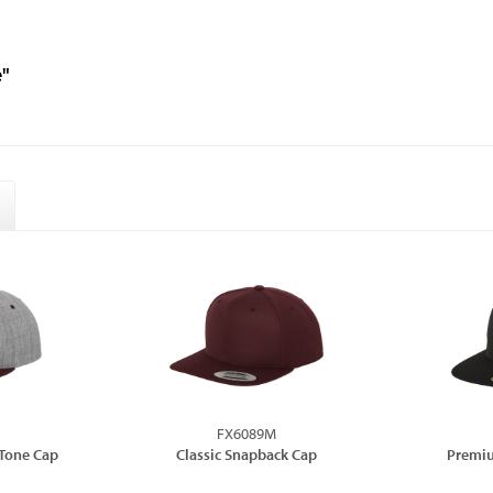
e"
FX6089M
-Tone Cap
Classic Snapback Cap
Premiu