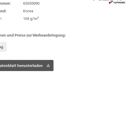
ummer:
65050090
and:
Korea
:
104 g/m²
nen und Preise zur Werbeanbringung:
ng
atenblatt herunterladen