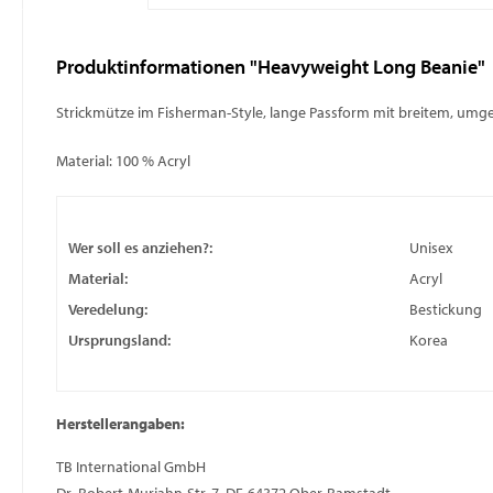
Produktinformationen "Heavyweight Long Beanie"
Strickmütze im Fisherman-Style, lange Passform mit breitem, umg
Material: 100 % Acryl
Wer soll es anziehen?:
Unisex
Material:
Acryl
Veredelung:
Bestickung
Ursprungsland:
Korea
Herstellerangaben:
TB International GmbH