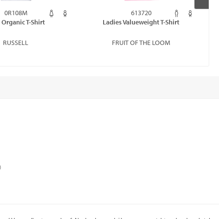
0R108M
613720
 Organic T-Shirt
Ladies Valueweight T-Shirt
RUSSELL
FRUIT OF THE LOOM
)