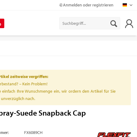
Anmelden oder registrieren
Mapr
%
ikel zeitweise vergriffen:
rbestand? – Kein Problem!
 einfach Ihre Wunschmenge ein, wir ordern den Artikel für Sie
h unverzüglich nach.
ray-Suede Snapback Cap
mmer:
FX6089CH