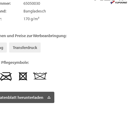
ummer:
65050030
and:
Bangladesch
:
170 g/m²
nen und Preise zur Werbeanbringung:
ng
Transferdruck
 Pflegesymbole:
atenblatt herunterladen