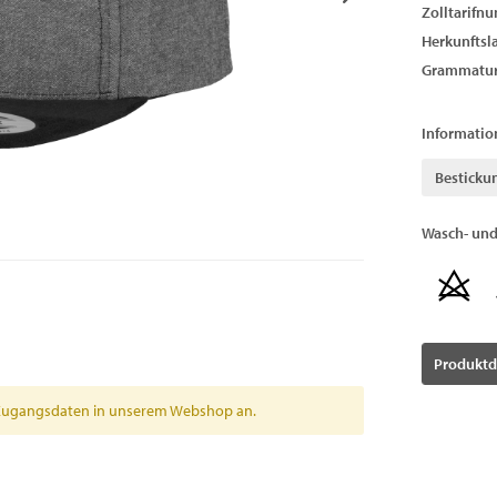
Zolltarifn
Herkunftsl
Grammatur
Informatio
Besticku
Wasch- und
Produktd
en Zugangsdaten in unserem Webshop an.