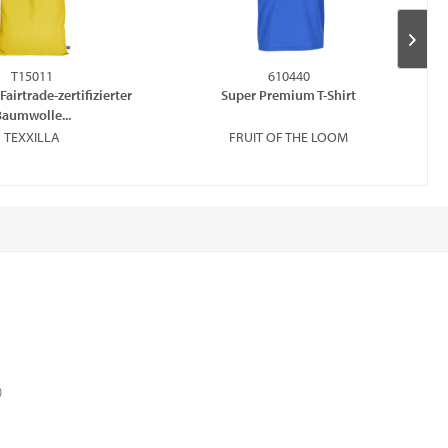
T15011
610440
Fairtrade-zertifizierter
Super Premium T-Shirt
Ta
Baumwolle...
TEXXILLA
FRUIT OF THE LOOM
)