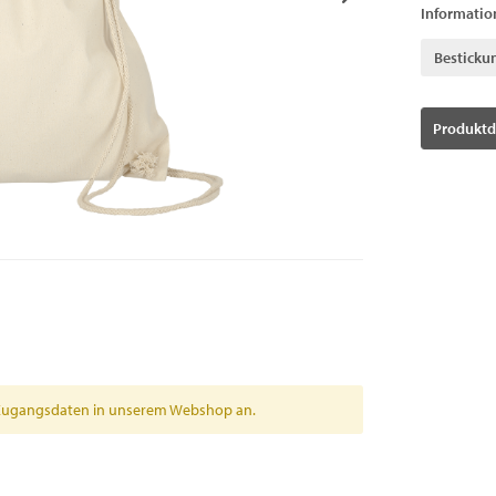
Informatio
Besticku
Produktd
en Zugangsdaten in unserem Webshop an.