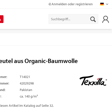
Anmelden oder registrieren
Mapr
%
eutel aus Organic-Baumwolle
mmer:
T14021
ummer:
42029298
and:
Pakistan
:
ca. 140 g/m²
diesen Artikel im Katalog auf Seite 32.