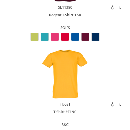
SL11380
Regent T-Shirt 150
SOL'S
TU03T
T-Shirt #E190
B&C