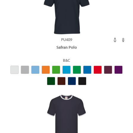
PU409
Safran Polo
B&C