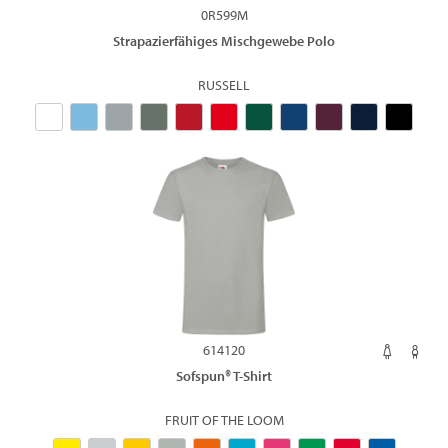
0R599M
Strapazierfähiges Mischgewebe Polo
RUSSELL
614120
Sofspun® T-Shirt
FRUIT OF THE LOOM