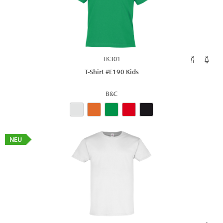
TK301
T-Shirt #E190 Kids
B&C
NEU