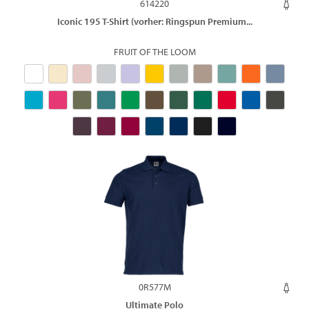
614220
Iconic 195 T-Shirt (vorher: Ringspun Premium...
FRUIT OF THE LOOM
0R577M
Ultimate Polo