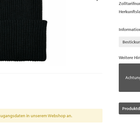
Zolltarifn
Herkunftsl
Informatio
Besticku
Weitere Hi
Achtung
Produktd
en Zugangsdaten in unserem Webshop an.