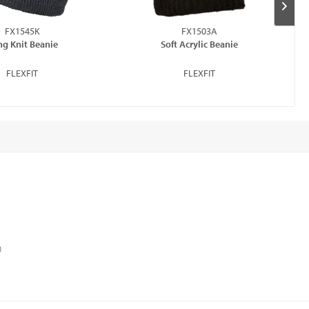
FX1545K
FX1503A
ng Knit Beanie
Soft Acrylic Beanie
FLEXFIT
FLEXFIT
)