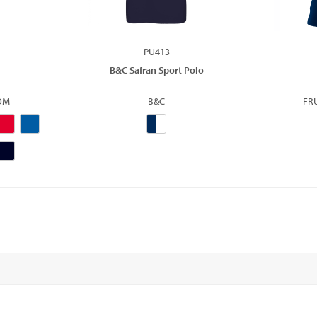
PU413
B&C Safran Sport Polo
OOM
B&C
FR