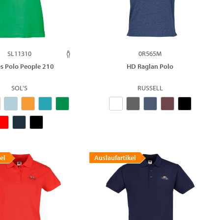
SL11310
0R565M
es Polo People 210
HD Raglan Polo
SOL'S
RUSSELL
el
Auslaufartikel