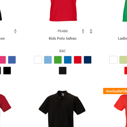
PK486
ion
Kids Polo Safran
Ladi
B&C
Auslaufartik