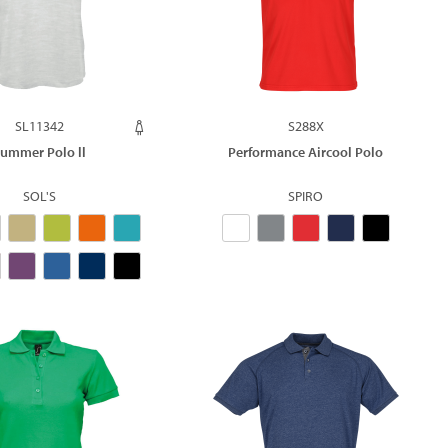
SL11342
S288X
ummer Polo ll
Performance Aircool Polo
SOL'S
SPIRO