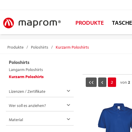
PRODUKTE
TASCH
Produkte
/
Poloshirts
/
Kurzarm Poloshirts
Poloshirts
Langarm Poloshirts
Kurzarm Poloshirts
2
von
2
Lizenzen / Zertifikate
Wer soll es anziehen?
Damen
Material
Herren