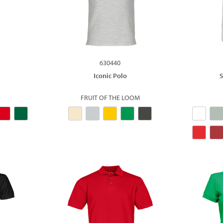
630440
l
Iconic Polo
S
FRUIT OF THE LOOM