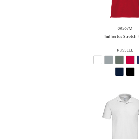
0R567M
Tailliertes Stretch
RUSSELL