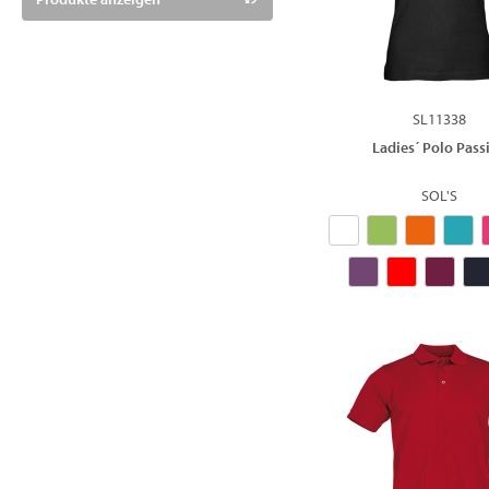
XS
5/6
7/8
9/11
SL11338
12/14
Ladies´ Polo Pass
XXS
6XL
SOL'S