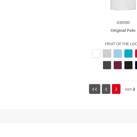
630500
Original Polo
FRUIT OF THE L
2
von
2