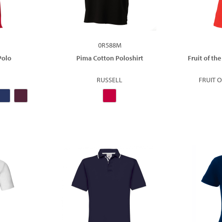
0R588M
 Polo
Pima Cotton Poloshirt
Fruit of t
RUSSELL
FRUIT 