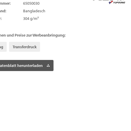
ummer:
65050030
and:
Bangladesch
:
304 g/m²
nen und Preise zur Werbeanbringung:
ng
Transferdruck
atenblatt herunterladen