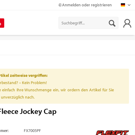
Anmelden oder registrieren
Mapr
%
ikel zeitweise vergriffen:
rbestand? – Kein Problem!
 einfach Ihre Wunschmenge ein, wir ordern den Artikel für Sie
h unverzüglich nach.
Fleece Jockey Cap
mmer:
FX7005PF