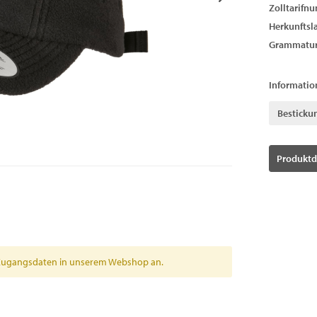
Zolltarifn
Herkunftsl
Grammatur
Informatio
Besticku
Produktd
en Zugangsdaten in unserem Webshop an.